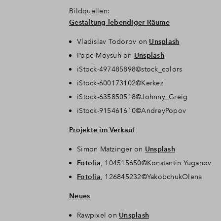
Bildquellen:
Gestaltung lebendiger Räume
Vladislav Todorov on
Unsplash
Pope Moysuh on
Unsplash
iStock-497485898©stock_colors
iStock-600173102©Kerkez
iStock-635850518©Johnny_Greig
iStock-915461610©AndreyPopov
Projekte im Verkauf
Simon Matzinger on
Unsplash
Fotolia
, 104515650©Konstantin Yuganov
Fotolia
, 126845232©YakobchukOlena
Neues
Rawpixel on
Unsplash