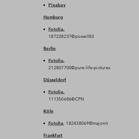
Pixabay
Hamburg
Fotolia,
187228237©powell83
Berlin
Fotolia,
212807700©pure-life-pictures
Düsseldorf
Fotolia,
111350686©CPN
Köln
Fotolia
, 182438069©majonit
Frankfurt