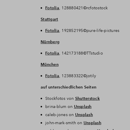
Fotolia
, 128880421©rcfotostock
Stuttgart
Fotolia
, 192852195©pure-life-pictures
Nürnberg
Fotolia
, 142173188©TTstudio
München
Fotolia
, 123883322©jotily
auf unterschiedlichen Seiten
Stockfotos von
Shutterstock
brina-blum on
Unsplash
caleb-jones on
Unsplash
john-mark-smith on
Unsplash