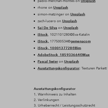
pablo-merchan-montes on
Unsplash
rhone on
Unsplash
simon-matzinger on
Unsplash
zach-lucero on
Unsplash
Sai De Silva
on
Unsplash
iStock
, 1021101280©Eva-Katalin
iStock,
177500534©
gemenacom
iStock, 1000137728©Bim
AdobeStock_185933664©Max
Pascal Swier
on
Unsplash
Ausstattungskonfigurator
: Texturen Parket
Ausstattungskonfigurator
1. Warnhinweis zu Inhalten
2. Verlinkungen
3. Urheberrecht / Leistungsschutzrecht