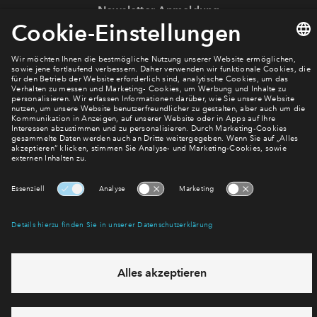
Newsletter Anmeldung
Verpassen Sie zu diesem Wohnprojekt keine Neuigkeiten
mehr! Wir halten Sie auf dem Laufenden – mit unserem
regelmäßig erscheinenden Newsletter informieren wir Sie
über den Stand dieses und weiterer Neubauprojekte.
E-Mail-Adresse
Abonnieren
Möchten Sie wissen, was wir mit Ihren Daten machen? Klicken Sie hier
für unsere
Datenschutzerklärung
.
Sie haben eine Frage? Dann rufen Sie uns gerne an (
+49 69
50603738)
oder hinterlassen Sie eine Nachricht über das
Formular: