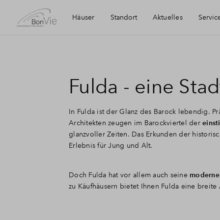
Häuser
Standort
Aktuelles
Servic
Fulda
Häufig gestellt
Fulda - eine Sta
Kontakt
In Fulda ist der Glanz des Barock lebendig. 
Newsletter-An
Architekten zeugen im Barockviertel der
einst
glanzvoller Zeiten. Das Erkunden der histori
Erlebnis für Jung und Alt.
Über BPD
Doch Fulda hat vor allem auch seine
moderne 
zu Käufhäusern bietet Ihnen Fulda eine breite