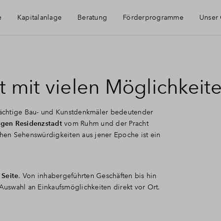
e
Kapitalanlage
Beratung
Förderprogramme
Unser
e Fragen
dt mit vielen Möglichkeit
Prächtige Bau- und Kunstdenkmäler bedeutender
meldung
igen Residenzstadt
vom Ruhm und der Pracht
schen Sehenswürdigkeiten aus jener Epoche ist ein
Seite
. Von inhabergeführten Geschäften bis hin
 Auswahl an Einkaufsmöglichkeiten direkt vor Ort.