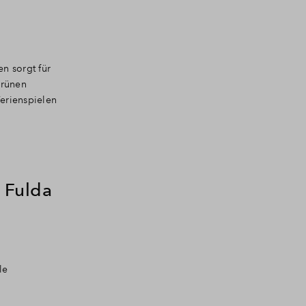
en sorgt für
grünen
erienspielen
 Fulda
le