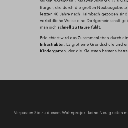
seinen dörflichen Charakter verloren. Die vie
Bürger, die durch die großen Neubaugebiete 
letzten 40 Jahre nach Haimbach gezogen sind
vorbildliche Weise eine Dorfgemeinschaft geb
man sich
schnell zu Hause fühlt
.
Erleichtert wird das Zusammenleben durch ei
Infrastruktur
. Es gibt eine Grundschule und e
Kindergarten
, der die Kleinsten bestens betre
Verpassen Sie zu diesem Wohnprojekt keine Neuigkeiten me