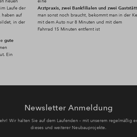
len neuen
eine
im Laufe der
Arztpraxis, zwei Bankfilialen und zwei Gaststät
, haben auf
man sonst noch braucht, bekommt man in der Ker
ildet, in der
mit dem Auto nur 8 Minuten und mit dem
Fahrrad 15 Minuten entfernt ist
ne
gute
inen
ut. Ein
Newsletter Anmeldung
hr! Wir halten Sie auf dem Laufenden – mit unserem regelmäßig er
dieses und weiterer Neubauprojekte.